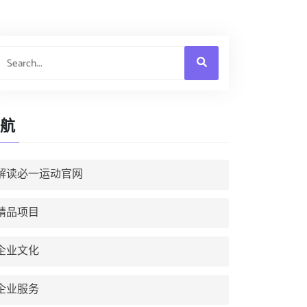
航
解读必一运动官网
精品项目
企业文化
企业服务