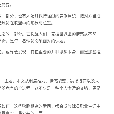
之转变。
的一部分；也有人始终保持强烈的竞争意识，把对方当成
造球员在联盟中的形象与位置。
生态的一部分。它提醒人们，竞技世界里的情感从不简
平衡，是每一名球员必须面对的课题。
逢，或许会发现，真正重要的并非恩怨本身，而是那些推
这一主题，本文从制度推力、情感裂变、赛场博弈以及未
重塑竞争的全过程。这不仅是一种个人命运的交错，更是
果如何，这些狭路相逢的瞬间，都会成为球员职业生涯中
育最真实、最复杂的一面。