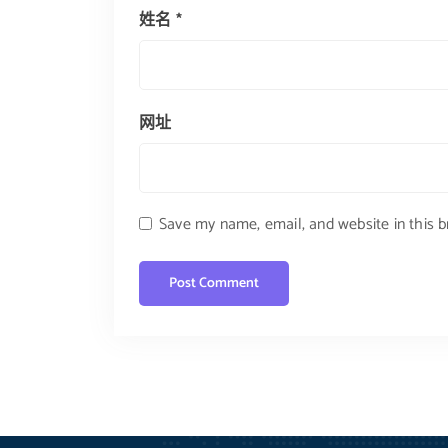
姓名
*
网址
Save my name, email, and website in this 