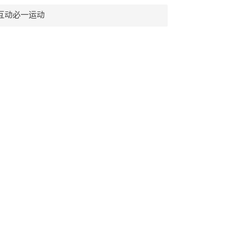
互动必一运动