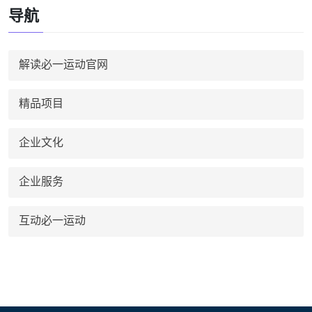
导航
解读必一运动官网
精品项目
企业文化
企业服务
互动必一运动