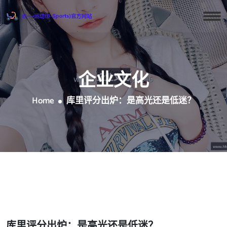
企业文化
Home
库里评分出炉：是高光还是低迷？
库里评分出炉：是高光还是低迷？