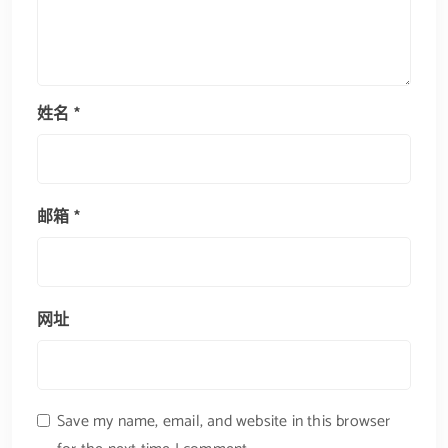
姓名
*
邮箱
*
网址
Save my name, email, and website in this browser