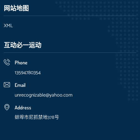
网站地图
XML
互动必一运动
Phone
13594780354
Email
unrecognizable@yahoo.com
Address
蚌埠市尼抓禁地378号