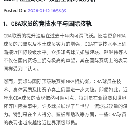
Posted On:
2026-01-12 16:58:39
1、CBA球员的竞技水平与国际接轨
CBA联赛的提升速度在过去十年内可谓飞跃。随着更多NBA
球员的加盟以及本土球员实力的增强，CBA在竞技水平上逐
渐接近国际顶级水平。众多知名球员如易建联、赵继伟等人
不仅在国内赛场上拥有极高的声望，其在国际赛场上的表现
同样受到了认可。
然而，要想与国际顶级联赛如NBA相抗衡，CBA球员在技
术、身体素质及比赛节奏上仍需进一步突破。即便如此，近
年来CBA球员的表现依然可圈可点，特别是在亚锦赛和世界
杯等国际赛事中，许多球员展现了与世界一流球员较量的潜
力。特别是在个人得分、篮板和助攻等方面，一些CBA球员
的表现也越来越接近世界顶级球员。