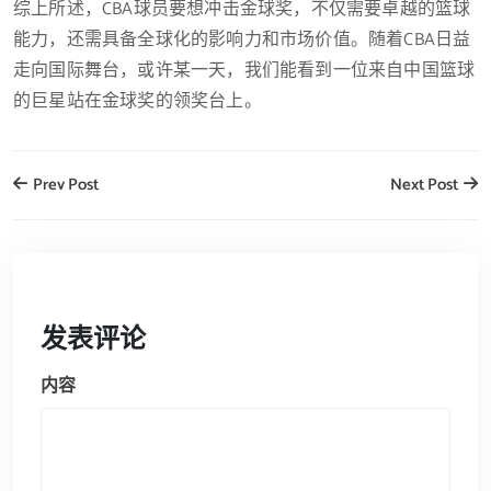
综上所述，CBA球员要想冲击金球奖，不仅需要卓越的篮球
能力，还需具备全球化的影响力和市场价值。随着CBA日益
走向国际舞台，或许某一天，我们能看到一位来自中国篮球
的巨星站在金球奖的领奖台上。
Prev Post
Next Post
发表评论
内容