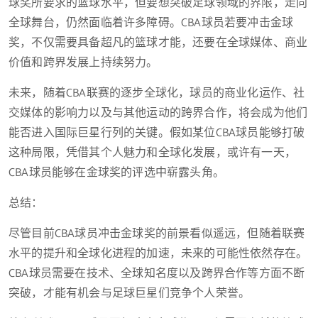
球奖所要求的篮球水平，但要想突破足球领域的界限，走向
全球舞台，仍然面临着许多障碍。CBA球员若要冲击金球
奖，不仅需要具备超凡的篮球才能，还要在全球媒体、商业
价值和跨界发展上持续努力。
未来，随着CBA联赛的逐步全球化，球员的商业化运作、社
交媒体的影响力以及与其他运动的跨界合作，将会成为他们
能否进入国际巨星行列的关键。假如某位CBA球员能够打破
这种局限，凭借其个人魅力和全球化发展，或许有一天，
CBA球员能够在金球奖的评选中崭露头角。
总结：
尽管目前CBA球员冲击金球奖的前景看似遥远，但随着联赛
水平的提升和全球化进程的加速，未来的可能性依然存在。
CBA球员需要在技术、全球知名度以及跨界合作等方面不断
突破，才能有机会与足球巨星们竞争个人荣誉。