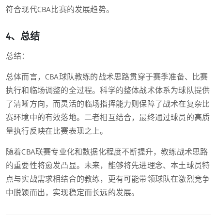
符合现代CBA比赛的发展趋势。
4、总结
总结：
总体而言，CBA球队教练的战术思路贯穿于赛季准备、比赛
执行和临场调整的全过程。科学的整体战术体系为球队提供
了清晰方向，而灵活的临场指挥能力则保障了战术在复杂比
赛环境中的有效落地。二者相互结合，最终通过球员的高质
量执行反映在比赛表现之上。
随着CBA联赛专业化和数据化程度不断提升，教练战术思路
的重要性将愈发凸显。未来，能够将先进理念、本土球员特
点与实战需求相结合的教练，更有可能带领球队在激烈竞争
中脱颖而出，实现稳定而长远的发展。