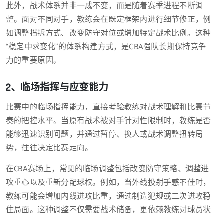
此外，战术体系并非一成不变，而是随着赛季进程不断调
整。面对不同对手，教练会在既定框架内进行细节修正，例
如调整挡拆方式、改变防守对位或增加特定战术比例。这种
“稳定中求变化”的体系构建方式，是CBA强队长期保持竞争
力的重要原因。
2、临场指挥与应变能力
比赛中的临场指挥能力，直接考验教练对战术理解和比赛节
奏的把控水平。当原有战术被对手针对性限制时，教练是否
能够迅速识别问题，并通过暂停、换人或战术调整扭转局
势，往往决定比赛走向。
在CBA赛场上，常见的临场调整包括改变防守策略、调整进
攻重心以及重新分配球权。例如，当外线投射手感不佳时，
教练可能会增加内线进攻比重，通过制造犯规或二次进攻稳
住局面。这种调整不仅需要战术储备，更依赖教练对球员状