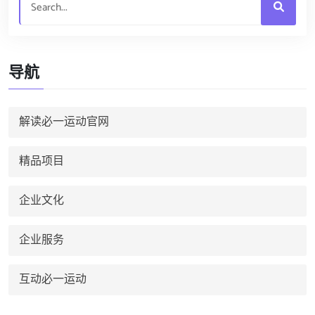
导航
解读必一运动官网
精品项目
企业文化
企业服务
互动必一运动